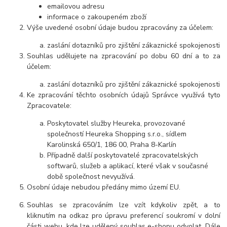
emailovou adresu
informace o zakoupeném zboží
Výše uvedené osobní údaje budou zpracovány za účelem:
zaslání dotazníků pro zjištění zákaznické spokojenosti
Souhlas udělujete na zpracování po dobu 60 dní a to za
účelem:
zaslání dotazníků pro zjištění zákaznické spokojenosti
Ke zpracování těchto osobních údajů Správce využívá tyto
Zpracovatele:
Poskytovatel služby Heureka, provozované
společností Heureka Shopping s.r.o., sídlem
Karolinská 650/1, 186 00, Praha 8-Karlín
Případně další poskytovatelé zpracovatelských
softwarů, služeb a aplikací, které však v současné
době společnost nevyužívá.
Osobní údaje nebudou předány mimo území EU.
Souhlas se zpracováním lze vzít kdykoliv zpět, a to
kliknutím na odkaz pro úpravu preferencí soukromí v dolní
části webu, kde lze udělený souhlas e-shopu odvolat. Dále