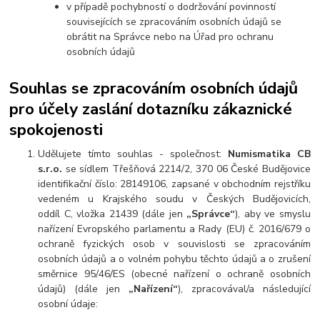
v případě pochybností o dodržování povinností
souvisejících se zpracováním osobních údajů se
obrátit na Správce nebo na Úřad pro ochranu
osobních údajů
Souhlas se zpracováním osobních údajů
pro účely zaslání dotazníku zákaznické
spokojenosti
Udělujete tímto souhlas - společnost:
Numismatika CB
s.r.o.
se sídlem Třešňová 2214/2, 370 06 České Budějovice
identifikační číslo: 28149106, zapsané v obchodním rejstříku
vedeném u Krajského soudu v Českých Budějovicích,
oddíl C, vložka 21439 (dále jen
„Správce“
), aby ve smyslu
nařízení Evropského parlamentu a Rady (EU) č. 2016/679 o
ochraně fyzických osob v souvislosti se zpracováním
osobních údajů a o volném pohybu těchto údajů a o zrušení
směrnice 95/46/ES (obecné nařízení o ochraně osobních
údajů) (dále jen
„Nařízení“
), zpracovával/a následující
osobní údaje: