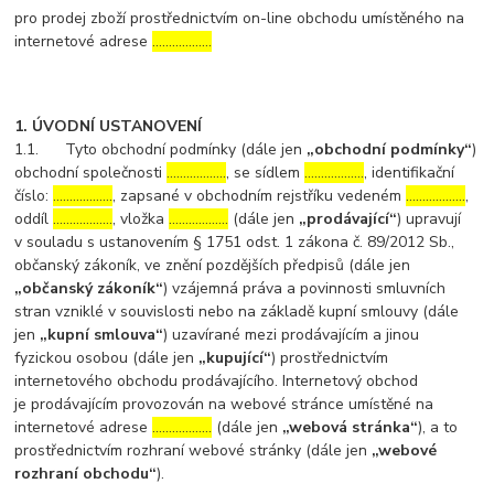
pro prodej zboží prostřednictvím on-line obchodu umístěného na
internetové adrese
………………
1. ÚVODNÍ USTANOVENÍ
1.1. Tyto obchodní podmínky (dále jen
„obchodní podmínky“
)
obchodní společnosti
………………
, se sídlem
………………
, identifikační
číslo:
………………
, zapsané v obchodním rejstříku vedeném
………………
,
oddíl
………………
, vložka
………………
(dále jen
„prodávající“
) upravují
v souladu s ustanovením § 1751 odst. 1 zákona č. 89/2012 Sb.,
občanský zákoník, ve znění pozdějších předpisů (dále jen
„občanský zákoník“
) vzájemná práva a povinnosti smluvních
stran vzniklé v souvislosti nebo na základě kupní smlouvy (dále
jen
„kupní smlouva“
) uzavírané mezi prodávajícím a jinou
fyzickou osobou (dále jen
„kupující“
) prostřednictvím
internetového obchodu prodávajícího. Internetový obchod
je prodávajícím provozován na webové stránce umístěné na
internetové adrese
………………
(dále jen
„webová stránka“
), a to
prostřednictvím rozhraní webové stránky (dále jen
„webové
rozhraní obchodu“
).