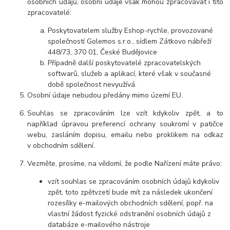
osobních údajů, osobní údaje však mohou zpracovávat i tito
zpracovatelé:
Poskytovatelem služby Eshop-rychle, provozované
společností Golemos s.r.o., sídlem Zátkovo nábřeží
448/73, 370 01, České Budějovice
Případně další poskytovatelé zpracovatelských
softwarů, služeb a aplikací, které však v současné
době společnost nevyužívá.
Osobní údaje nebudou předány mimo území EU.
Souhlas se zpracováním lze vzít kdykoliv zpět, a to
například úpravou preferencí ochrany soukromí v patičce
webu, zasláním dopisu, emailu nebo proklikem na odkaz
v obchodním sdělení.
Vezměte, prosíme, na vědomí, že podle Nařízení máte právo:
vzít souhlas se zpracováním osobních údajů kdykoliv
zpět, toto zpětvzetí bude mít za následek ukončení
rozesílky e-mailových obchodních sdělení, popř. na
vlastní žádost fyzické odstranění osobních údajů z
databáze e-mailového nástroje