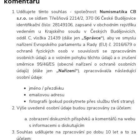
komentářů
Udělujete tímto souhlas - společnost:
Numismatika CB
s.r.o.
se sídlem Třešňová 2214/2, 370 06 České Budějovice
identifikační číslo: 28149106, zapsané v obchodním rejstříku
vedeném u Krajského soudu v Českých Budějovicích,
oddíl C, vložka 21439 (dále jen
„Správce“
), aby ve smyslu
nařízení Evropského parlamentu a Rady (EU) č. 2016/679 o
ochraně fyzických osob v souvislosti se zpracováním
osobních údajů a o volném pohybu těchto údajů a o zrušení
směrnice 95/46/ES (obecné nařízení o ochraně osobních
údajů) (dále jen
„Nařízení“
), zpracovával/a následující
osobní údaje:
jméno / přezdívku
emailovou adresu
fotografii (pokud poskytnete přes službu třetí strany).
Výše uvedené osobní údaje budou zpracovány za účelem:
zobrazení diskuzních příspěvků a komentářů na webu
s informacemi o diskutujícím
Souhlas udělujete na zpracování po dobu 10 let a to za
účelem: