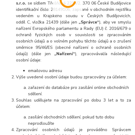
s.r.o.
se sídlem Třešňová 2214/2, 370 06 České Budějovice
identifikační číslo: 28149106, zapsané v obchodním rejstříku
vedeném u Krajského soudu v Českých Budějovicích,
oddíl C, vložka 21439 (dále jen
„Správce“
), aby ve smyslu
nařízení Evropského parlamentu a Rady (EU) č. 2016/679 o
ochraně fyzických osob v souvislosti se zpracováním
osobních údajů a o volném pohybu těchto údajů a o zrušení
směrnice 95/46/ES (obecné nařízení o ochraně osobních
údajů) (dále jen
„Nařízení“
), zpracovával/a následující
osobní údaje:
emailovou adresu
Výše uvedené osobní údaje budou zpracovány za účelem:
zařazení do databáze pro zasílání online obchodních
sdělení.
Souhlas udělujete na zpracování po dobu 3 let a to za
účelem:
zasílání obchodních sdělení, pokud tuto dobu
neprodloužíte
Zpracování osobních údajů je prováděno Správcem