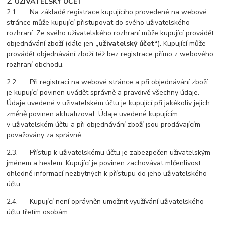
2. UŽIVATELSKÝ ÚČET
2.1. Na základě registrace kupujícího provedené na webové
stránce může kupující přistupovat do svého uživatelského
rozhraní. Ze svého uživatelského rozhraní může kupující provádět
objednávání zboží (dále jen
„uživatelský účet“
). Kupující může
provádět objednávání zboží též bez registrace přímo z webového
rozhraní obchodu.
2.2. Při registraci na webové stránce a při objednávání zboží
je kupující povinen uvádět správně a pravdivě všechny údaje.
Údaje uvedené v uživatelském účtu je kupující při jakékoliv jejich
změně povinen aktualizovat. Údaje uvedené kupujícím
v uživatelském účtu a při objednávání zboží jsou prodávajícím
považovány za správné.
2.3. Přístup k uživatelskému účtu je zabezpečen uživatelským
jménem a heslem. Kupující je povinen zachovávat mlčenlivost
ohledně informací nezbytných k přístupu do jeho uživatelského
účtu.
2.4. Kupující není oprávněn umožnit využívání uživatelského
účtu třetím osobám.