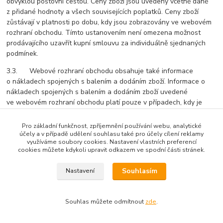
obvyklou poštovní cestou. Ceny zboží jsou uvedeny včetně daně
z přidané hodnoty a všech souvisejících poplatků. Ceny zboží
zůstávají v platnosti po dobu, kdy jsou zobrazovány ve webovém
rozhraní obchodu. Tímto ustanovením není omezena možnost
prodávajícího uzavřít kupní smlouvu za individuálně sjednaných
podmínek.
3.3. Webové rozhraní obchodu obsahuje také informace
o nákladech spojených s balením a dodáním zboží. Informace o
nákladech spojených s balením a dodáním zboží uvedené
ve webovém rozhraní obchodu platí pouze v případech, kdy je
zboží doručováno v rámci území České republiky.
Pro základní funkčnost, zpříjemnění používání webu, analytické
3.4. Pro objednání zboží vyplní kupující objednávkový formulář
účely a v případě udělení souhlasu také pro účely cílení reklamy
ve webovém rozhraní obchodu. Objednávkový formulář obsahuje
využíváme soubory cookies. Nastavení vlastních preferencí
cookies můžete kdykoli upravit odkazem ve spodní části stránek.
zejména informace o:
3.4.1. objednávaném zboží (objednávané zboží „vloží“ kupující do
Souhlasím
Nastavení
elektronického nákupního košíku webového rozhraní obchodu),
3.4.2. způsobu úhrady kupní ceny zboží, údaje o požadovaném
Souhlas můžete odmítnout
zde
.
způsobu doručení objednávaného zboží a