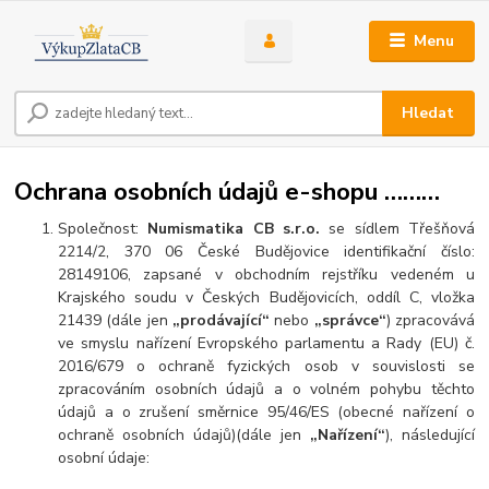
Menu
Hledat
Ochrana osobních údajů e-shopu ………
Společnost:
Numismatika CB s.r.o.
se sídlem Třešňová
2214/2, 370 06 České Budějovice identifikační číslo:
28149106, zapsané v obchodním rejstříku vedeném u
Krajského soudu v Českých Budějovicích, oddíl C, vložka
21439 (dále jen
„prodávající“
nebo
„správce“
) zpracovává
ve smyslu nařízení Evropského parlamentu a Rady (EU) č.
2016/679 o ochraně fyzických osob v souvislosti se
zpracováním osobních údajů a o volném pohybu těchto
údajů a o zrušení směrnice 95/46/ES (obecné nařízení o
ochraně osobních údajů)(dále jen
„Nařízení“
), následující
osobní údaje: