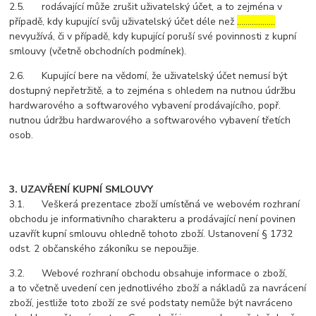
2.5. rodávající může zrušit uživatelský účet, a to zejména v
případě, kdy kupující svůj uživatelský účet déle než
………………
nevyužívá, či v případě, kdy kupující poruší své povinnosti z kupní
smlouvy (včetně obchodních podmínek).
2.6. Kupující bere na vědomí, že uživatelský účet nemusí být
dostupný nepřetržitě, a to zejména s ohledem na nutnou údržbu
hardwarového a softwarového vybavení prodávajícího, popř.
nutnou údržbu hardwarového a softwarového vybavení třetích
osob.
3. UZAVŘENÍ KUPNÍ SMLOUVY
3.1. Veškerá prezentace zboží umístěná ve webovém rozhraní
obchodu je informativního charakteru a prodávající není povinen
uzavřít kupní smlouvu ohledně tohoto zboží. Ustanovení § 1732
odst. 2 občanského zákoníku se nepoužije.
3.2. Webové rozhraní obchodu obsahuje informace o zboží,
a to včetně uvedení cen jednotlivého zboží a nákladů za navrácení
zboží, jestliže toto zboží ze své podstaty nemůže být navráceno