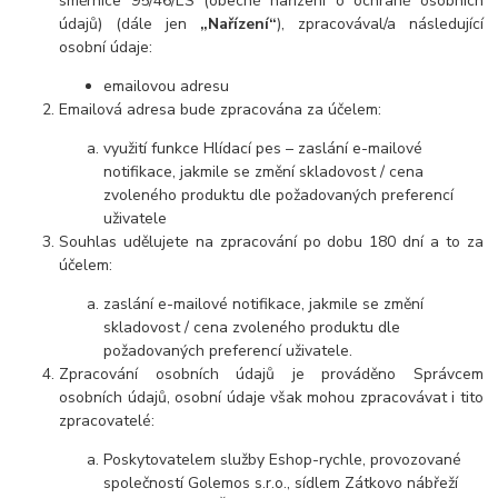
směrnice 95/46/ES (obecné nařízení o ochraně osobních
údajů) (dále jen
„Nařízení“
), zpracovával/a následující
osobní údaje:
emailovou adresu
Emailová adresa bude zpracována za účelem:
využití funkce Hlídací pes – zaslání e-mailové
notifikace, jakmile se změní skladovost / cena
zvoleného produktu dle požadovaných preferencí
uživatele
Souhlas udělujete na zpracování po dobu 180 dní a to za
účelem:
zaslání e-mailové notifikace, jakmile se změní
skladovost / cena zvoleného produktu dle
požadovaných preferencí uživatele.
Zpracování osobních údajů je prováděno Správcem
osobních údajů, osobní údaje však mohou zpracovávat i tito
zpracovatelé:
Poskytovatelem služby Eshop-rychle, provozované
společností Golemos s.r.o., sídlem Zátkovo nábřeží