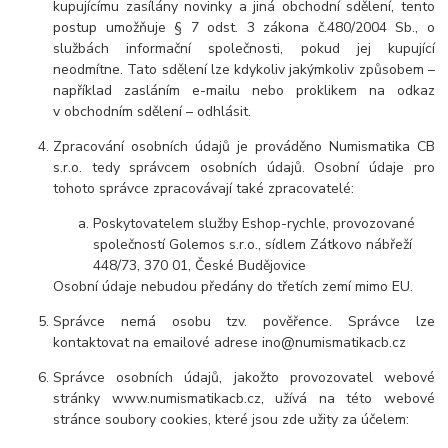
kupujícímu zasílány novinky a jiná obchodní sdělení, tento
postup umožňuje § 7 odst. 3 zákona č.480/2004 Sb., o
službách informační společnosti, pokud jej kupující
neodmítne. Tato sdělení lze kdykoliv jakýmkoliv způsobem –
například zasláním e-mailu nebo proklikem na odkaz
v obchodním sdělení – odhlásit.
Zpracování osobních údajů je prováděno Numismatika CB
s.r.o. tedy správcem osobních údajů. Osobní údaje pro
tohoto správce zpracovávají také zpracovatelé:
Poskytovatelem služby Eshop-rychle, provozované
společností Golemos s.r.o., sídlem Zátkovo nábřeží
448/73, 370 01, České Budějovice
Osobní údaje nebudou předány do třetích zemí mimo EU.
Správce nemá osobu tzv. pověřence. Správce lze
kontaktovat na emailové adrese ino@numismatikacb.cz
Správce osobních údajů, jakožto provozovatel webové
stránky www.numismatikacb.cz, užívá na této webové
stránce soubory cookies, které jsou zde užity za účelem: