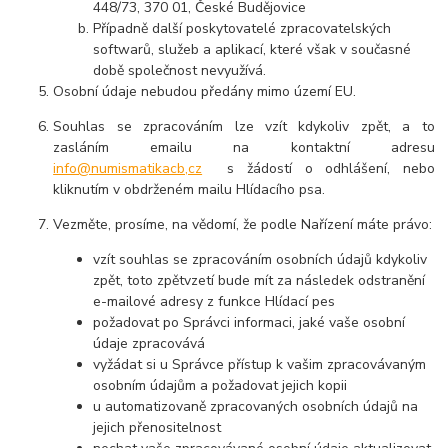
448/73, 370 01, České Budějovice
Případně další poskytovatelé zpracovatelských
softwarů, služeb a aplikací, které však v současné
době společnost nevyužívá.
Osobní údaje nebudou předány mimo území EU.
Souhlas se zpracováním lze vzít kdykoliv zpět, a to
zasláním emailu na kontaktní adresu
info@numismatikacb,cz
s žádostí o odhlášení, nebo
kliknutím v obdrženém mailu Hlídacího psa.
Vezměte, prosíme, na vědomí, že podle Nařízení máte právo:
vzít souhlas se zpracováním osobních údajů kdykoliv
zpět, toto zpětvzetí bude mít za následek odstranění
e-mailové adresy z funkce Hlídací pes
požadovat po Správci informaci, jaké vaše osobní
údaje zpracovává
vyžádat si u Správce přístup k vašim zpracovávaným
osobním údajům a požadovat jejich kopii
u automatizovaně zpracovaných osobních údajů na
jejich přenositelnost