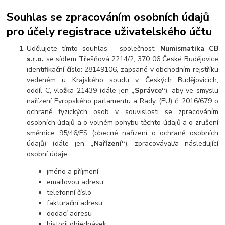
Souhlas se zpracováním osobních údajů
pro účely registrace uživatelského účtu
Udělujete tímto souhlas - společnost:
Numismatika CB
s.r.o.
se sídlem Třešňová 2214/2, 370 06 České Budějovice
identifikační číslo: 28149106, zapsané v obchodním rejstříku
vedeném u Krajského soudu v Českých Budějovicích,
oddíl C, vložka 21439 (dále jen
„Správce“
), aby ve smyslu
nařízení Evropského parlamentu a Rady (EU) č. 2016/679 o
ochraně fyzických osob v souvislosti se zpracováním
osobních údajů a o volném pohybu těchto údajů a o zrušení
směrnice 95/46/ES (obecné nařízení o ochraně osobních
údajů) (dále jen
„Nařízení“
), zpracovával/a následující
osobní údaje:
jméno a příjmení
emailovou adresu
telefonní číslo
fakturační adresu
dodací adresu
historii objednávek