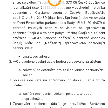
s.r.o.
se sídlem Třešňová 2214/2, 370 06 České Budějovice
identifikační číslo: 28149106, zapsané v obchodním rejstříku
vedeném u Krajského soudu v Českých Budějovicích,
oddíl C, vložka 21439 (dále jen
„Správce“
), aby ve smyslu
nařízení Evropského parlamentu a Rady (EU) č. 2016/679 o
ochraně fyzických osob v souvislosti se zpracováním
osobních údajů a o volném pohybu těchto údajů a o zrušení
směrnice 95/46/ES (obecné nařízení o ochraně osobních
údajů) (dále jen
„Nařízení“
), zpracovával/a následující
osobní údaje:
emailovou adresu
Výše uvedené osobní údaje budou zpracovány za účelem:
zařazení do databáze pro zasílání online obchodních
sdělení.
Souhlas udělujete na zpracování po dobu 3 let a to za
účelem:
zasílání obchodních sdělení, pokud tuto dobu
neprodloužíte
Zpracování osobních údajů je prováděno Správcem