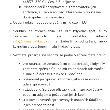
448/73, 370 01, České Budějovice
Případně další poskytovatelé zpracovatelských
softwarů, služeb a aplikací, které však v současné
době společnost nevyužívá.
Osobní údaje nebudou předány mimo území EU.
Souhlas se zpracováním lze vzít kdykoliv zpět, a to
zasláním emailu na kontaktní adresu
info@numismatikacb,cz
s žádostí o odhlášení, nebo
kliknutím v obdrženém mailu Hlídacího psa.
Vezměte, prosíme, na vědomí, že podle Nařízení máte právo:
vzít souhlas se zpracováním osobních údajů kdykoliv
zpět, toto zpětvzetí bude mít za následek odstranění
e-mailové adresy z funkce Hlídací pes
požadovat po Správci informaci, jaké vaše osobní
údaje zpracovává
vyžádat si u Správce přístup k vašim zpracovávaným
osobním údajům a požadovat jejich kopii
u automatizovaně zpracovaných osobních údajů na
jejich přenositelnost