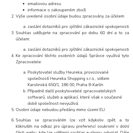
emailovou adresu
informace o zakoupeném zboží
Výše uvedené osobní údaje budou zpracovány za účelem:
zaslání dotazníků pro zjištění zákaznické spokojenosti
Souhlas udělujete na zpracování po dobu 60 dní a to za
účelem:
zaslání dotazníků pro zjištění zákaznické spokojenosti
Ke zpracování těchto osobních údajů Správce využívá tyto
Zpracovatele:
Poskytovatel služby Heureka, provozované
společností Heureka Shopping s.r.o., sídlem
Karolinská 650/1, 186 00, Praha 8-Karlín
Případně další poskytovatelé zpracovatelských
softwarů, služeb a aplikací, které však v současné
době společnost nevyužívá.
Osobní údaje nebudou předány mimo území EU.
Souhlas se zpracováním lze vzít kdykoliv zpět, a to
kliknutím na odkaz pro úpravu preferencí soukromí v dolní
části webu, kde lze udělený souhlas e-shopu odvolat. Dále