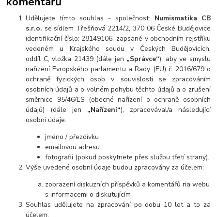
komentářů
Udělujete tímto souhlas - společnost:
Numismatika CB
s.r.o.
se sídlem Třešňová 2214/2, 370 06 České Budějovice
identifikační číslo: 28149106, zapsané v obchodním rejstříku
vedeném u Krajského soudu v Českých Budějovicích,
oddíl C, vložka 21439 (dále jen
„Správce“
), aby ve smyslu
nařízení Evropského parlamentu a Rady (EU) č. 2016/679 o
ochraně fyzických osob v souvislosti se zpracováním
osobních údajů a o volném pohybu těchto údajů a o zrušení
směrnice 95/46/ES (obecné nařízení o ochraně osobních
údajů) (dále jen
„Nařízení“
), zpracovával/a následující
osobní údaje:
jméno / přezdívku
emailovou adresu
fotografii (pokud poskytnete přes službu třetí strany).
Výše uvedené osobní údaje budou zpracovány za účelem:
zobrazení diskuzních příspěvků a komentářů na webu
s informacemi o diskutujícím
Souhlas udělujete na zpracování po dobu 10 let a to za
účelem: