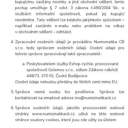
kupujícímu zasílány novinky a jiná obchodní sdělení, tento
postup umožňuje § 7 odst. 3 zákona č.480/2004 Sb., o
službách informační společnosti, pokud jej kupující
neodmítne. Tato sdělení lze kdykoliv jakýmkoliv způsobem –
například zasláním e-mailu nebo proklikem na odkaz
v obchodním sdělení – odhlásit.
Zpracování osobních údajů je prováděno Numismatika CB
s.r.o. tedy správcem osobních údajů. Osobní údaje pro
tohoto správce zpracovávají také zpracovatelé:
Poskytovatelem služby Eshop-rychle, provozované
společností Golemos s.r.o., sídlem Zátkovo nábřeží
448/73, 370 01, České Budějovice
Osobní údaje nebudou předány do třetích zemí mimo EU.
Správce nemá osobu tzv. pověřence. Správce lze
kontaktovat na emailové adrese ino@numismatikacb.cz
Správce osobních údajů, jakožto provozovatel webové
stránky www.numismatikacb.cz, užívá na této webové
stránce soubory cookies, které jsou zde užity za účelem: