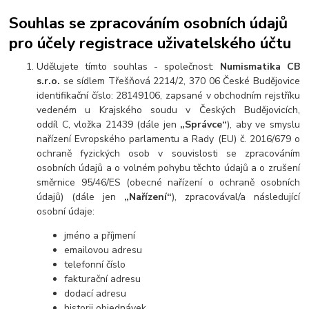
Souhlas se zpracováním osobních údajů
pro účely registrace uživatelského účtu
Udělujete tímto souhlas - společnost:
Numismatika CB
s.r.o.
se sídlem Třešňová 2214/2, 370 06 České Budějovice
identifikační číslo: 28149106, zapsané v obchodním rejstříku
vedeném u Krajského soudu v Českých Budějovicích,
oddíl C, vložka 21439 (dále jen
„Správce“
), aby ve smyslu
nařízení Evropského parlamentu a Rady (EU) č. 2016/679 o
ochraně fyzických osob v souvislosti se zpracováním
osobních údajů a o volném pohybu těchto údajů a o zrušení
směrnice 95/46/ES (obecné nařízení o ochraně osobních
údajů) (dále jen
„Nařízení“
), zpracovával/a následující
osobní údaje:
jméno a příjmení
emailovou adresu
telefonní číslo
fakturační adresu
dodací adresu
historii objednávek