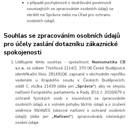
v případě pochybností o dodržování povinností
souvisejících se zpracováním osobních údajů se
obrátit na Správce nebo na Úřad pro ochranu
osobních údajů
Souhlas se zpracováním osobních údajů
pro účely zaslání dotazníku zákaznické
spokojenosti
Udělujete tímto souhlas - společnost:
Numismatika CB
s.r.o.
se sídlem Třešňová 2214/2, 370 06 České Budějovice
identifikační číslo: 28149106, zapsané v obchodním rejstříku
vedeném u Krajského soudu v Českých Budějovicích,
oddíl C, vložka 21439 (dále jen
„Správce“
), aby ve smyslu
nařízení Evropského parlamentu a Rady (EU) č. 2016/679 o
ochraně fyzických osob v souvislosti se zpracováním
osobních údajů a o volném pohybu těchto údajů a o zrušení
směrnice 95/46/ES (obecné nařízení o ochraně osobních
údajů) (dále jen
„Nařízení“
), zpracovával/a následující
osobní údaje: