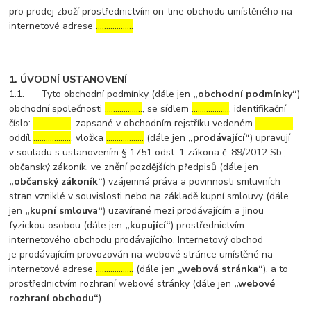
pro prodej zboží prostřednictvím on-line obchodu umístěného na
internetové adrese
………………
1. ÚVODNÍ USTANOVENÍ
1.1. Tyto obchodní podmínky (dále jen
„obchodní podmínky“
)
obchodní společnosti
………………
, se sídlem
………………
, identifikační
číslo:
………………
, zapsané v obchodním rejstříku vedeném
………………
,
oddíl
………………
, vložka
………………
(dále jen
„prodávající“
) upravují
v souladu s ustanovením § 1751 odst. 1 zákona č. 89/2012 Sb.,
občanský zákoník, ve znění pozdějších předpisů (dále jen
„občanský zákoník“
) vzájemná práva a povinnosti smluvních
stran vzniklé v souvislosti nebo na základě kupní smlouvy (dále
jen
„kupní smlouva“
) uzavírané mezi prodávajícím a jinou
fyzickou osobou (dále jen
„kupující“
) prostřednictvím
internetového obchodu prodávajícího. Internetový obchod
je prodávajícím provozován na webové stránce umístěné na
internetové adrese
………………
(dále jen
„webová stránka“
), a to
prostřednictvím rozhraní webové stránky (dále jen
„webové
rozhraní obchodu“
).