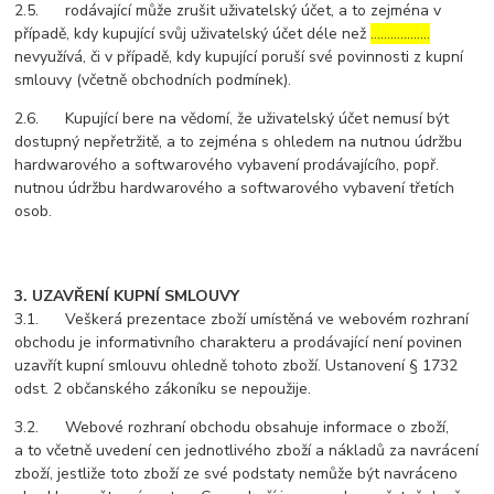
2.5. rodávající může zrušit uživatelský účet, a to zejména v
případě, kdy kupující svůj uživatelský účet déle než
………………
nevyužívá, či v případě, kdy kupující poruší své povinnosti z kupní
smlouvy (včetně obchodních podmínek).
2.6. Kupující bere na vědomí, že uživatelský účet nemusí být
dostupný nepřetržitě, a to zejména s ohledem na nutnou údržbu
hardwarového a softwarového vybavení prodávajícího, popř.
nutnou údržbu hardwarového a softwarového vybavení třetích
osob.
3. UZAVŘENÍ KUPNÍ SMLOUVY
3.1. Veškerá prezentace zboží umístěná ve webovém rozhraní
obchodu je informativního charakteru a prodávající není povinen
uzavřít kupní smlouvu ohledně tohoto zboží. Ustanovení § 1732
odst. 2 občanského zákoníku se nepoužije.
3.2. Webové rozhraní obchodu obsahuje informace o zboží,
a to včetně uvedení cen jednotlivého zboží a nákladů za navrácení
zboží, jestliže toto zboží ze své podstaty nemůže být navráceno