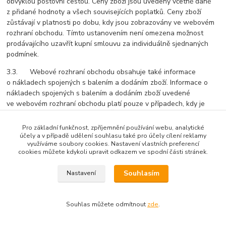
obvyklou poštovní cestou. Ceny zboží jsou uvedeny včetně daně
z přidané hodnoty a všech souvisejících poplatků. Ceny zboží
zůstávají v platnosti po dobu, kdy jsou zobrazovány ve webovém
rozhraní obchodu. Tímto ustanovením není omezena možnost
prodávajícího uzavřít kupní smlouvu za individuálně sjednaných
podmínek.
3.3. Webové rozhraní obchodu obsahuje také informace
o nákladech spojených s balením a dodáním zboží. Informace o
nákladech spojených s balením a dodáním zboží uvedené
ve webovém rozhraní obchodu platí pouze v případech, kdy je
zboží doručováno v rámci území České republiky.
Pro základní funkčnost, zpříjemnění používání webu, analytické
3.4. Pro objednání zboží vyplní kupující objednávkový formulář
účely a v případě udělení souhlasu také pro účely cílení reklamy
ve webovém rozhraní obchodu. Objednávkový formulář obsahuje
využíváme soubory cookies. Nastavení vlastních preferencí
cookies můžete kdykoli upravit odkazem ve spodní části stránek.
zejména informace o:
3.4.1. objednávaném zboží (objednávané zboží „vloží“ kupující do
Souhlasím
Nastavení
elektronického nákupního košíku webového rozhraní obchodu),
3.4.2. způsobu úhrady kupní ceny zboží, údaje o požadovaném
Souhlas můžete odmítnout
zde
.
způsobu doručení objednávaného zboží a