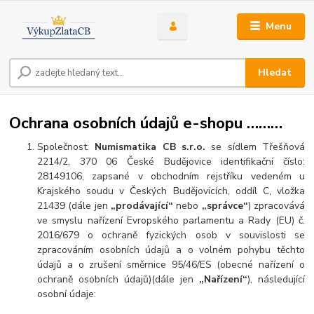
Menu
Hledat
Ochrana osobních údajů e-shopu ………
Společnost:
Numismatika CB s.r.o.
se sídlem Třešňová
2214/2, 370 06 České Budějovice identifikační číslo:
28149106, zapsané v obchodním rejstříku vedeném u
Krajského soudu v Českých Budějovicích, oddíl C, vložka
21439 (dále jen
„prodávající“
nebo
„správce“
) zpracovává
ve smyslu nařízení Evropského parlamentu a Rady (EU) č.
2016/679 o ochraně fyzických osob v souvislosti se
zpracováním osobních údajů a o volném pohybu těchto
údajů a o zrušení směrnice 95/46/ES (obecné nařízení o
ochraně osobních údajů)(dále jen
„Nařízení“
), následující
osobní údaje: