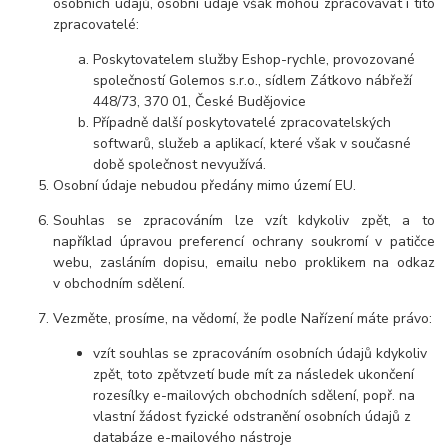
osobních údajů, osobní údaje však mohou zpracovávat i tito
zpracovatelé:
Poskytovatelem služby Eshop-rychle, provozované
společností Golemos s.r.o., sídlem Zátkovo nábřeží
448/73, 370 01, České Budějovice
Případně další poskytovatelé zpracovatelských
softwarů, služeb a aplikací, které však v současné
době společnost nevyužívá.
Osobní údaje nebudou předány mimo území EU.
Souhlas se zpracováním lze vzít kdykoliv zpět, a to
například úpravou preferencí ochrany soukromí v patičce
webu, zasláním dopisu, emailu nebo proklikem na odkaz
v obchodním sdělení.
Vezměte, prosíme, na vědomí, že podle Nařízení máte právo:
vzít souhlas se zpracováním osobních údajů kdykoliv
zpět, toto zpětvzetí bude mít za následek ukončení
rozesílky e-mailových obchodních sdělení, popř. na
vlastní žádost fyzické odstranění osobních údajů z
databáze e-mailového nástroje