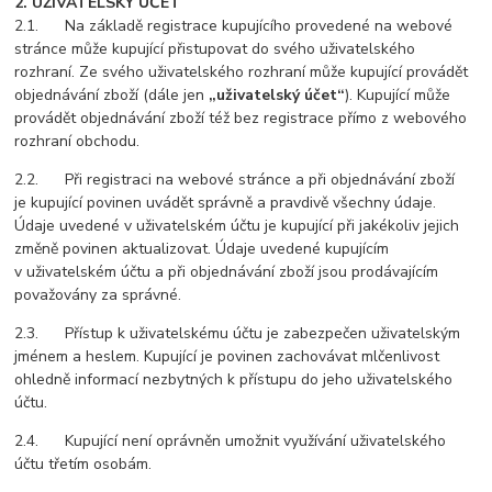
2. UŽIVATELSKÝ ÚČET
2.1. Na základě registrace kupujícího provedené na webové
stránce může kupující přistupovat do svého uživatelského
rozhraní. Ze svého uživatelského rozhraní může kupující provádět
objednávání zboží (dále jen
„uživatelský účet“
). Kupující může
provádět objednávání zboží též bez registrace přímo z webového
rozhraní obchodu.
2.2. Při registraci na webové stránce a při objednávání zboží
je kupující povinen uvádět správně a pravdivě všechny údaje.
Údaje uvedené v uživatelském účtu je kupující při jakékoliv jejich
změně povinen aktualizovat. Údaje uvedené kupujícím
v uživatelském účtu a při objednávání zboží jsou prodávajícím
považovány za správné.
2.3. Přístup k uživatelskému účtu je zabezpečen uživatelským
jménem a heslem. Kupující je povinen zachovávat mlčenlivost
ohledně informací nezbytných k přístupu do jeho uživatelského
účtu.
2.4. Kupující není oprávněn umožnit využívání uživatelského
účtu třetím osobám.