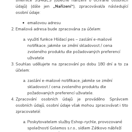
směrnice 95/46/ES (obecné nařízení o ochraně osobních
údajů) (dále jen
„Nařízení“
), zpracovával/a následující
osobní údaje:
emailovou adresu
Emailová adresa bude zpracována za účelem:
využití funkce Hlídací pes – zaslání e-mailové
notifikace, jakmile se změní skladovost / cena
zvoleného produktu dle požadovaných preferencí
uživatele
Souhlas udělujete na zpracování po dobu 180 dní a to za
účelem:
zaslání e-mailové notifikace, jakmile se změní
skladovost / cena zvoleného produktu dle
požadovaných preferencí uživatele.
Zpracování osobních údajů je prováděno Správcem
osobních údajů, osobní údaje však mohou zpracovávat i tito
zpracovatelé:
Poskytovatelem služby Eshop-rychle, provozované
společností Golemos s.r.o., sídlem Zátkovo nábřeží